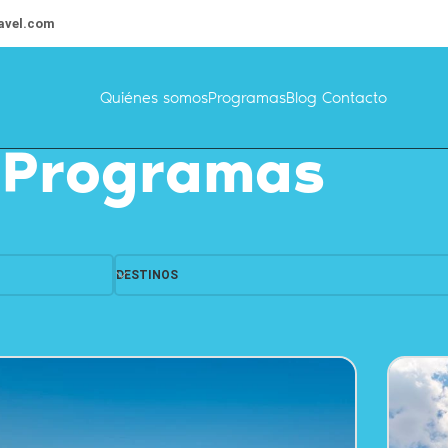
avel.com
Quiénes somos
Programas
Blog
Contacto
Programas
Mostrar
9
DESTINOS