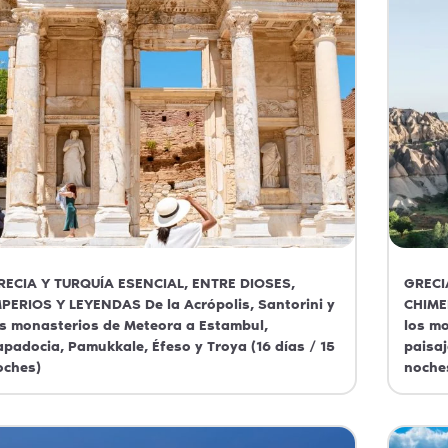
RECIA Y TURQUÍA ESENCIAL, ENTRE DIOSES,
GRECI
MPERIOS Y LEYENDAS De la Acrópolis, Santorini y
CHIME
os monasterios de Meteora a Estambul,
los mo
apadocia, Pamukkale, Éfeso y Troya (16 días / 15
paisaj
oches)
noche
Grecia
Grecia
Turquia
Turqui