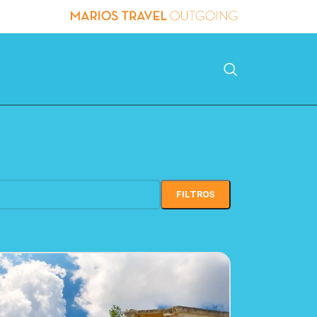
24
36
FILTROS