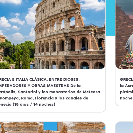
RECIA E ITALIA CLÁSICA, ENTRE DIOSES,
GRECI
MPERADORES Y OBRAS MAESTRAS De la
la Acr
crópolis, Santorini y los monasterios de Meteora
pirámi
 Pompeya, Roma, Florencia y los canales de
noche
enecia (15 días / 14 noches)
Grecia
Egipto
Italia
Grecia