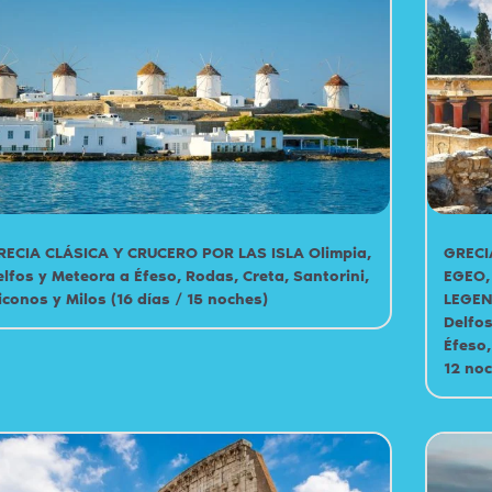
RECIA CLÁSICA Y CRUCERO POR LAS ISLA Olimpia,
GRECI
elfos y Meteora a Éfeso, Rodas, Creta, Santorini,
EGEO,
iconos y Milos (16 días / 15 noches)
LEGEND
Delfos
Éfeso,
Grecia
Grecia
12 no