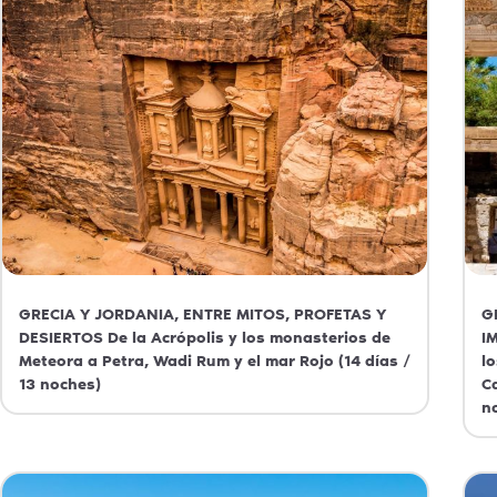
GRECIA Y JORDANIA, ENTRE MITOS, PROFETAS Y
G
DESIERTOS De la Acrópolis y los monasterios de
I
Meteora a Petra, Wadi Rum y el mar Rojo (14 días /
l
13 noches)
C
n
Grecia
Jordania