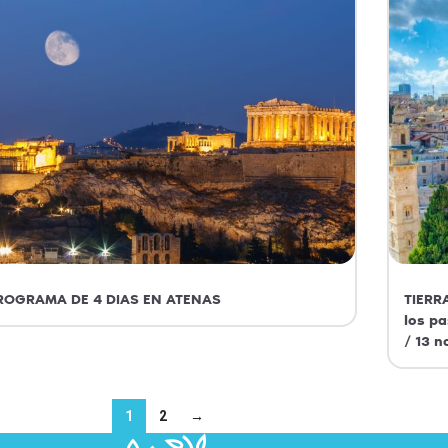
ROGRAMA DE 4 DIAS EN ATENAS
TIERR
los pa
/ 13 n
Atenas
Grecia
1
2
→
Tierra