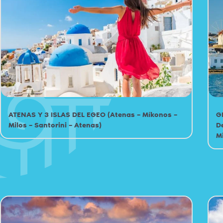
ATENAS Y 3 ISLAS DEL EGEO (Atenas – Míkonos –
G
Milos – Santorini – Atenas)
D
M
Islas Griegas