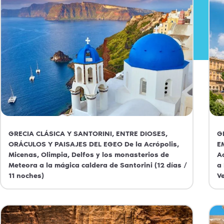
GRECIA CLÁSICA Y SANTORINI, ENTRE DIOSES,
G
ORÁCULOS Y PAISAJES DEL EGEO De la Acrópolis,
E
Micenas, Olimpia, Delfos y los monasterios de
A
Meteora a la mágica caldera de Santorini (12 días /
a
11 noches)
V
Grecia